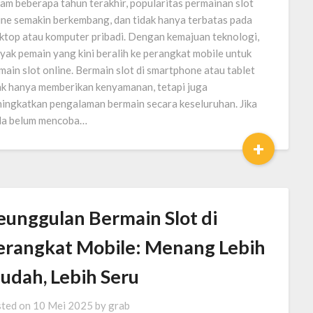
am beberapa tahun terakhir, popularitas permainan slot
ine semakin berkembang, dan tidak hanya terbatas pada
ktop atau komputer pribadi. Dengan kemajuan teknologi,
yak pemain yang kini beralih ke perangkat mobile untuk
main slot online. Bermain slot di smartphone atau tablet
ak hanya memberikan kenyamanan, tetapi juga
ingkatkan pengalaman bermain secara keseluruhan. Jika
a belum mencoba…
+
eunggulan Bermain Slot di
erangkat Mobile: Menang Lebih
udah, Lebih Seru
ted on
10 Mei 2025
by
grab