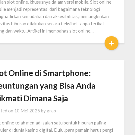
lah slot online, khususnya dalam versi mobile. Slot online
ile menjadi representasi dari bagaimana teknologi
ghadirkan kemudahan dan aksesibilitas, memungkinkan
ivitas hiburan dilakukan secara fleksibel tanpa terikat
ng dan waktu. Artikel ini membahas slot online…
+
lot Online di Smartphone:
euntungan yang Bisa Anda
ikmati Dimana Saja
ted on
10 Mei 2025
by
grab
t online telah menjadi salah satu bentuk hiburan paling
uler di dunia kasino digital. Dulu, para pemain harus pergi