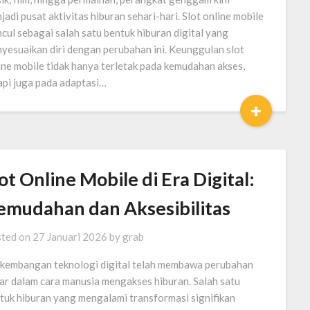
jadi pusat aktivitas hiburan sehari-hari. Slot online mobile
cul sebagai salah satu bentuk hiburan digital yang
yesuaikan diri dengan perubahan ini. Keunggulan slot
ine mobile tidak hanya terletak pada kemudahan akses,
api juga pada adaptasi…
+
ot Online Mobile di Era Digital:
emudahan dan Aksesibilitas
ted on
27 Januari 2026
by
grab
kembangan teknologi digital telah membawa perubahan
ar dalam cara manusia mengakses hiburan. Salah satu
tuk hiburan yang mengalami transformasi signifikan