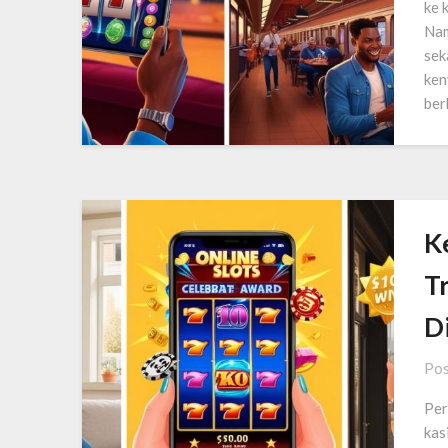
ke 
Nam
sek
ken
ber
K
T
Di
Pos
Per
kas