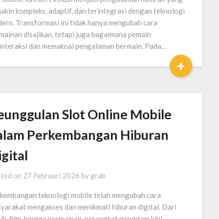
akin kompleks, adaptif, dan terintegrasi dengan teknologi
ern. Transformasi ini tidak hanya mengubah cara
mainan disajikan, tetapi juga bagaimana pemain
interaksi dan memaknai pengalaman bermain. Pada…
+
eunggulan Slot Online Mobile
alam Perkembangan Hiburan
gital
ted on
27 Februari 2026
by
grab
kembangan teknologi mobile telah mengubah cara
yarakat mengakses dan menikmati hiburan digital. Dari
ik, film, hingga permainan, perangkat genggam kini