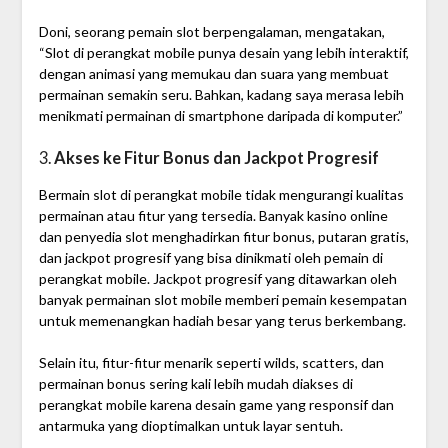
Doni, seorang pemain slot berpengalaman, mengatakan,
“Slot di perangkat mobile punya desain yang lebih interaktif,
dengan animasi yang memukau dan suara yang membuat
permainan semakin seru. Bahkan, kadang saya merasa lebih
menikmati permainan di smartphone daripada di komputer.”
3.
Akses ke Fitur Bonus dan Jackpot Progresif
Bermain slot di perangkat mobile tidak mengurangi kualitas
permainan atau fitur yang tersedia. Banyak kasino online
dan penyedia slot menghadirkan fitur bonus, putaran gratis,
dan jackpot progresif yang bisa dinikmati oleh pemain di
perangkat mobile. Jackpot progresif yang ditawarkan oleh
banyak permainan slot mobile memberi pemain kesempatan
untuk memenangkan hadiah besar yang terus berkembang.
Selain itu, fitur-fitur menarik seperti wilds, scatters, dan
permainan bonus sering kali lebih mudah diakses di
perangkat mobile karena desain game yang responsif dan
antarmuka yang dioptimalkan untuk layar sentuh.