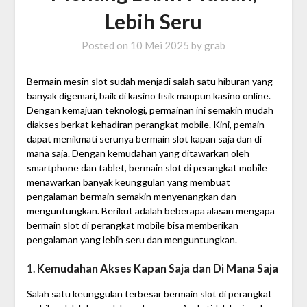
Lebih Seru
Posted on
10 Mei 2025
by
grab
Bermain mesin slot sudah menjadi salah satu hiburan yang
banyak digemari, baik di kasino fisik maupun kasino online.
Dengan kemajuan teknologi, permainan ini semakin mudah
diakses berkat kehadiran perangkat mobile. Kini, pemain
dapat menikmati serunya bermain slot kapan saja dan di
mana saja. Dengan kemudahan yang ditawarkan oleh
smartphone dan tablet, bermain slot di perangkat mobile
menawarkan banyak keunggulan yang membuat
pengalaman bermain semakin menyenangkan dan
menguntungkan. Berikut adalah beberapa alasan mengapa
bermain slot di perangkat mobile bisa memberikan
pengalaman yang lebih seru dan menguntungkan.
1.
Kemudahan Akses Kapan Saja dan Di Mana Saja
Salah satu keunggulan terbesar bermain slot di perangkat