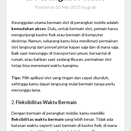
Posted on
10 Mei 2025
by
grab
Keunggulan utama bermain slot di perangkat mobile adalah
kemudahan akses
. Dulu, untuk bermain slot, pemain harus
mengunjungi kasino fisik atau bermain di komputer
desktop. Namun, sekarang kamu bisa menikmati permainan
slot langsung dari ponsel pintar kapan saja dan di mana saja.
Baik saat menunggu di transportasi umum, bersantai di
rumah, atau bahkan saat sedang liburan, permainan slot
tetap bisa menemani waktu luangmu.
Tips:
Pilih aplikasi slot yang ringan dan cepat diunduh,
sehingga kamu dapat langsung mulai bermain tanpa perlu
menunggu lama.
2.
Fleksibilitas Waktu Bermain
Dengan bermain di perangkat mobile, kamu memiliki
fleksibilitas waktu bermain
yang lebih besar. Tidak ada
batasan waktu seperti saat bermain di kasino fisik, di mana