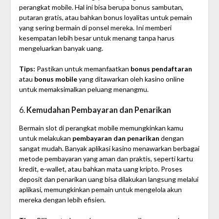
perangkat mobile. Hal ini bisa berupa bonus sambutan,
putaran gratis, atau bahkan bonus loyalitas untuk pemain
yang sering bermain di ponsel mereka. Ini memberi
kesempatan lebih besar untuk menang tanpa harus
mengeluarkan banyak uang.
Tips:
Pastikan untuk memanfaatkan
bonus pendaftaran
atau
bonus mobile
yang ditawarkan oleh kasino online
untuk memaksimalkan peluang menangmu.
6.
Kemudahan Pembayaran dan Penarikan
Bermain slot di perangkat mobile memungkinkan kamu
untuk melakukan
pembayaran dan penarikan
dengan
sangat mudah. Banyak aplikasi kasino menawarkan berbagai
metode pembayaran yang aman dan praktis, seperti kartu
kredit, e-wallet, atau bahkan mata uang kripto. Proses
deposit dan penarikan uang bisa dilakukan langsung melalui
aplikasi, memungkinkan pemain untuk mengelola akun
mereka dengan lebih efisien.